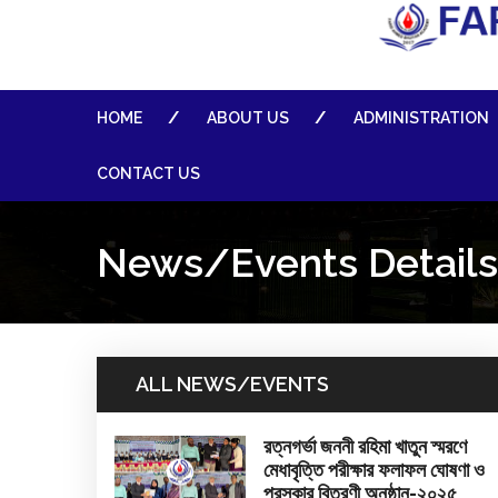
HOME
ABOUT US
ADMINISTRATION
CONTACT US
News/Events Details
ALL NEWS/EVENTS
রত্নগর্ভা জননী রহিমা খাতুন স্মরণে
মেধাবৃত্তি পরীক্ষার ফলাফল ঘোষণা ও
পুরস্কার বিতরণী অনুষ্ঠান-২০২৫