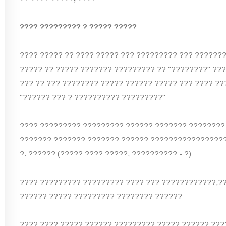
???? ????????? ? ????? ?????
???? ????? ?? ???? ????? ??? ????????? ??? ??????
????? ?? ????? ??????? ????????? ?? "????????" ??
??? ?? ??? ???????? ????? ?????? ????? ??? ???? ??
"?????? ??? ? ?????????? ?????????"
???? ????????? ????????? ?????? ??????? ????????
??????? ??????? ??????? ?????? ????????????????? 
?. ?????? (????? ???? ?????, ?????????? - ?)
???? ????????? ????????? ???? ??? ????????????,??
?????? ????? ????????? ???????? ??????
???? ???? ????? ?????? ????????? ????? ?????? ??