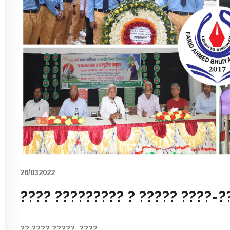
26/032022
???? ????????? ? ????? ????-?
?? ???? ?????, ????