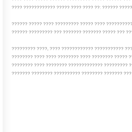
???? ???????????? ????? ???? ???? ??: ?????? ????
?????? ????? ???? ????????? ????? ???? ?????????
?????? ????????? ??? ??????? ??????? ????? ??? ??
????????? ????, ???? ???????????? ??????????? ???
???????? ???? ???? ???????? ???? ???????? ????? ?
???????? ???? ???????? ????????????? ????????? ?
??????? ???????? ?????????? ???????? ??????? ???