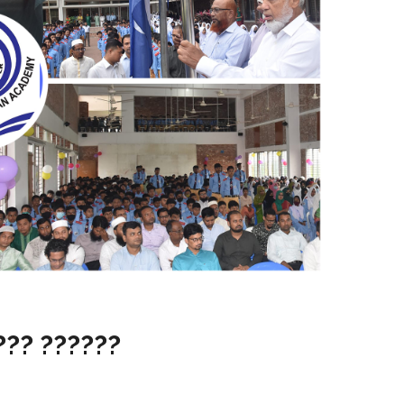
??? ??????