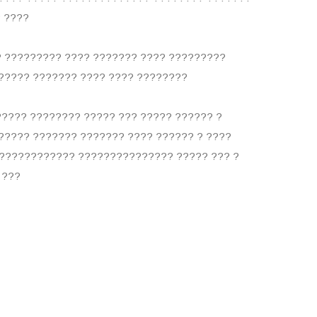
? ????
? ????????? ???? ??????? ???? ?????????
????? ??????? ???? ???? ????????
???? ???????? ????? ??? ????? ?????? ?
????? ??????? ??????? ???? ?????? ? ????
???????????? ??????????????? ????? ??? ?
 ???