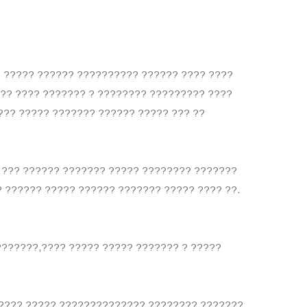
? ????? ?????? ?????????? ?????? ???? ????
??? ???? ??????? ? ???????? ????????? ????
??? ????? ??????? ?????? ????? ??? ??
 ??? ?????? ??????? ????? ???????? ???????
?????? ????? ?????? ??????? ????? ???? ??.
??????,???? ????? ????? ??????? ? ?????
????? ????? ?????????????? ???????? ???????