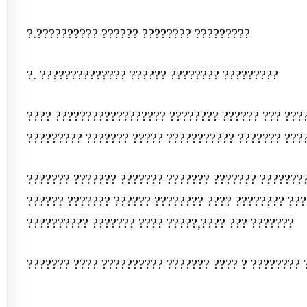
?.?????????? ?????? ???????? ?????????
?. ?????????????? ?????? ???????? ?????????
???? ?????????????????? ???????? ?????? ??? ????
????????? ??????? ????? ??????????? ??????? ???
??????? ??????? ??????? ??????? ??????? ????????
?????? ??????? ?????? ???????? ???? ???????? ???
?????????? ??????? ???? ?????,???? ??? ???????
??????? ???? ?????????? ??????? ???? ? ???????? 