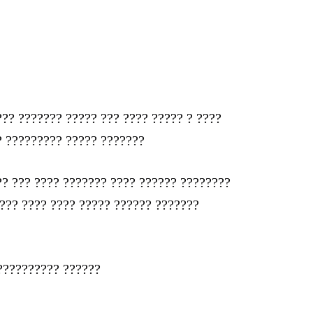
?? ??????? ????? ??? ???? ????? ? ????
? ????????? ????? ???????
? ??? ???? ??????? ???? ?????? ????????
??? ???? ???? ????? ?????? ???????
?????????? ??????