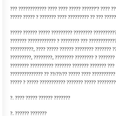
??? ???????????? ???? ???? ????? ??????'? ???? ?
????? ????? ? ??????? ???? ????????? ?? ??? ?????
????? ?????? ????? ????????? ???????? ??????????
??????? ???????????? ? ???????? ??? ????????????
??????????, ???? ????? ?????? ???????? ??????? ?
?????????, ????????, ???????? ???????? ? ???????
???????? ?????????? ??????? ??????? ??????? ???
?????????????? ?? ??/??/?? ????? ???? ??????????
????? ? ????? ??????????? ??????? ????? ????????
?. ???? ????? ?????? ???????
?. ?????? ???????