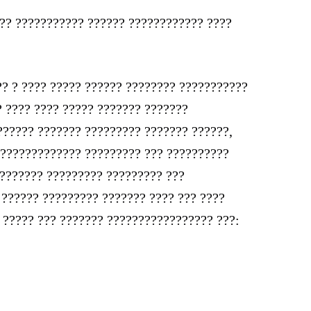
??? ??????????? ?????? ???????????? ????
? ? ???? ????? ?????? ???????? ???????????
 ???? ???? ????? ??????? ???????
?????? ??????? ????????? ??????? ??????,
 ????????????? ????????? ??? ??????????
 ??????? ????????? ????????? ???
 ?????? ????????? ??????? ???? ??? ????
 ????? ??? ??????? ????????????????? ???: