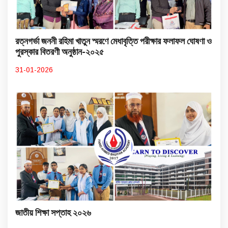
রত্নগর্ভা জননী রহিমা খাতুন স্মরণে মেধাবৃত্তি পরীক্ষার ফলাফল ঘোষণা ও
পুরস্কার বিতরণী অনুষ্ঠান-২০২৫
31-01-2026
জাতীয় শিক্ষা সপ্তাহ ২০২৬