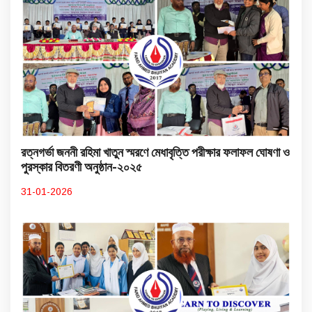
রত্নগর্ভা জননী রহিমা খাতুন স্মরণে মেধাবৃত্তি পরীক্ষার ফলাফল ঘোষণা ও
পুরস্কার বিতরণী অনুষ্ঠান-২০২৫
31-01-2026