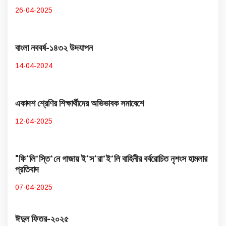
26-04-2025
বাংলা নববর্ষ-১৪৩২ উদযাপন
14-04-2024
একাদশ শ্রেণির শিক্ষার্থীদের অভিভাবক সমাবেশে
12-04-2025
"ফি*লি*স্তি*নে গাজায় ই*স*রা*ই*লি বাহিনীর বর্বরোচিত নৃশংস হামলার
প্রতিবাদ
07-04-2025
ঈদুল ফিতর-২০২৫