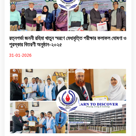
রত্নগর্ভা জননী রহিমা খাতুন স্মরণে মেধাবৃত্তি পরীক্ষার ফলাফল ঘোষণা ও
পুরস্কার বিতরণী অনুষ্ঠান-২০২৫
31-01-2026