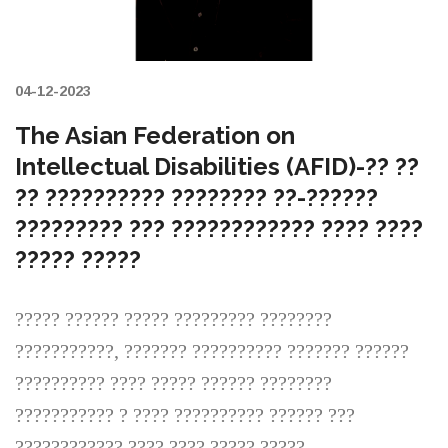
04-12-2023
The Asian Federation on
Intellectual Disabilities (AFID)-?? ??
?? ?????????? ???????? ??-??????
????????? ??? ???????????? ???? ????
????? ?????
????? ?????? ????? ????????? ????????
???????????, ??????? ?????????? ??????? ??????
?????????? ???? ????? ?????? ????????
??????????? ? ???? ?????????? ?????? ???
???????????? ???? ???? ????? ?????