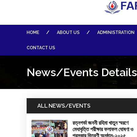
HOME
ABOUT US
ADMINISTRATION
CONTACT US
News/Events Details
ALL NEWS/EVENTS
রত্নগর্ভা জননী রহিমা খাতুন স্মরণে
মেধাবৃত্তি পরীক্ষার ফলাফল ঘোষণা ও
পুরস্কার বিতরণী অনুষ্ঠান-২০২৫