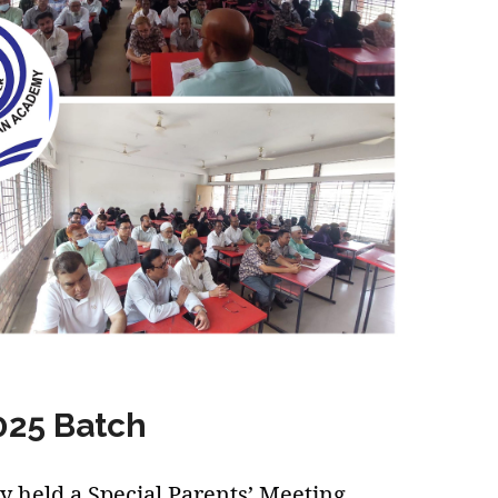
025 Batch
 held a Special Parents’ Meeting