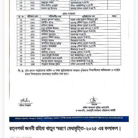
রত্নগর্ভা জননী রহিমা খাতুন স্মরণে মেধাবৃত্তি-২০২৫ এর ফলাফল।