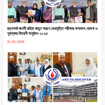
রত্নগর্ভা জননী রহিমা খাতুন স্মরণে মেধাবৃত্তি পরীক্ষার ফলাফল ঘোষণা ও
পুরস্কার বিতরণী অনুষ্ঠান-২০২৫
31-01-2026