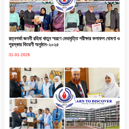
রত্নগর্ভা জননী রহিমা খাতুন স্মরণে মেধাবৃত্তি পরীক্ষার ফলাফল ঘোষণা ও
পুরস্কার বিতরণী অনুষ্ঠান-২০২৫
31-01-2026