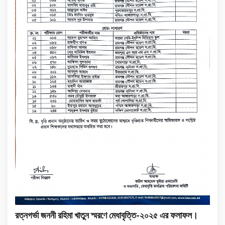
রত্নগর্ভা জননী রহিমা খাতুন স্মরণে মেধাবৃত্তি-২০২৫ এর ফলাফল।