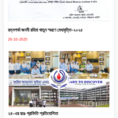
রত্নগর্ভা জননী রহিমা খাতুন স্মরণে মেধাবৃত্তি-২০২৫
26-10-2025
২৪-এর রঙে গ্রাফিতি প্রতিযোগিতা