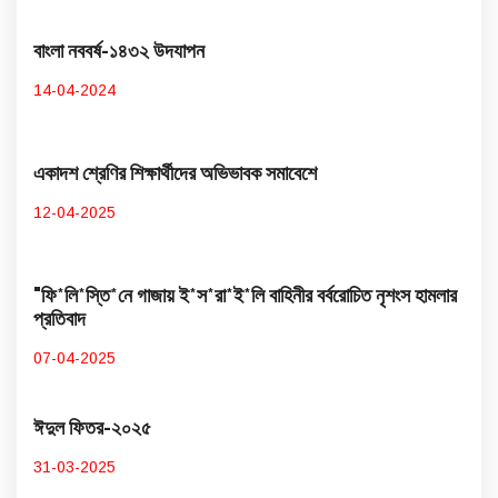
বাংলা নববর্ষ-১৪৩২ উদযাপন
14-04-2024
একাদশ শ্রেণির শিক্ষার্থীদের অভিভাবক সমাবেশে
12-04-2025
"ফি*লি*স্তি*নে গাজায় ই*স*রা*ই*লি বাহিনীর বর্বরোচিত নৃশংস হামলার
প্রতিবাদ
07-04-2025
ঈদুল ফিতর-২০২৫
31-03-2025