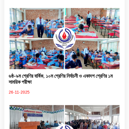
৬ষ্ঠ-৯ম শ্রেণির বার্ষিক, ১০ম শ্রেণির নির্বাচনী ও একাদশ শ্রেণির ১ম
সাময়িক পরীক্ষা
26-11-2025