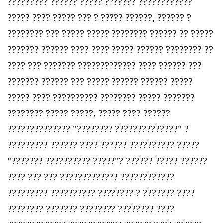
????????? ?????? ????? ??????? ????????????
????? ???? ????? ??? ? ????? ??????, ?????? ?
???????? ??? ????? ????? ???????? ?????? ?? ?????
??????? ?????? ???? ???? ????? ?????? ???????? ??
???? ??? ??????? ????????????? ???? ?????? ???
??????? ?????? ??? ????? ?????? ?????? ?????
????? ???? ?????????? ???????? ????? ???????
???????? ????? ?????, ????? ???? ??????
?????????????? "???????? ??????????????" ?
????????? ?????? ???? ?????? ?????????? ?????
"??????? ?????????? ?????"? ?????? ????? ??????
???? ??? ??? ????????????? ????????????
????????? ?????????? ???????? ? ?‍?????? ????
???????? ??????? ???????? ???????? ????