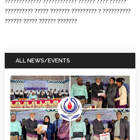
????????????? ???????????? ?????? ???? ??????
?????????? ????? ??????? ????????? ? ??????????
?????? ????? ?????? ???????
ALL NEWS/EVENTS