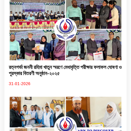
রত্নগর্ভা জননী রহিমা খাতুন স্মরণে মেধাবৃত্তি পরীক্ষার ফলাফল ঘোষণা ও
পুরস্কার বিতরণী অনুষ্ঠান-২০২৫
31-01-2026