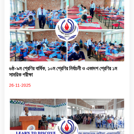
৬ষ্ঠ-৯ম শ্রেণির বার্ষিক, ১০ম শ্রেণির নির্বাচনী ও একাদশ শ্রেণির ১ম
সাময়িক পরীক্ষা
26-11-2025