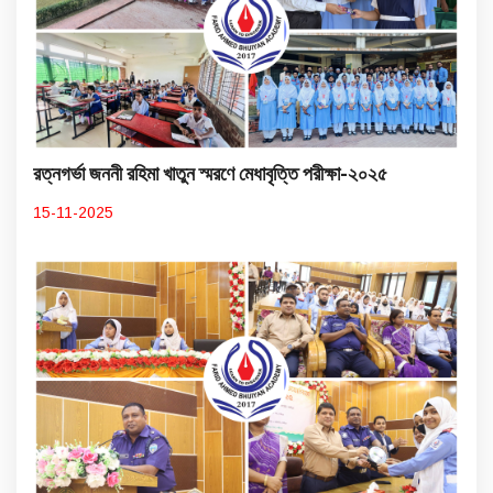
রত্নগর্ভা জননী রহিমা খাতুন স্মরণে মেধাবৃত্তি পরীক্ষা-২০২৫
15-11-2025