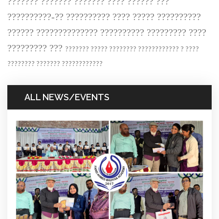
??????? ??????? ??????? ???? ?????? ???
??????????-?? ?????????? ???? ????? ??????????
?????? ?????????????? ?????????? ????????? ????
????????? ???
??????? ????? ???????? ???????????? ? ????
???????? ??????? ????????????
ALL NEWS/EVENTS