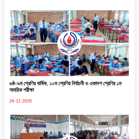
৬ষ্ঠ-৯ম শ্রেণির বার্ষিক, ১০ম শ্রেণির নির্বাচনী ও একাদশ শ্রেণির ১ম
সাময়িক পরীক্ষা
26-11-2025