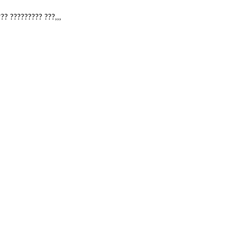
?? ????????? ???,,,