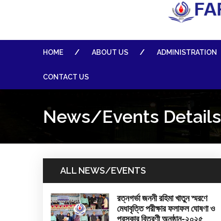
HOME
ABOUT US
ADMINISTRATION
CONTACT US
News/Events Details
ALL NEWS/EVENTS
রত্নগর্ভা জননী রহিমা খাতুন স্মরণে
মেধাবৃত্তি পরীক্ষার ফলাফল ঘোষণা ও
পুরস্কার বিতরণী অনুষ্ঠান-২০২৫