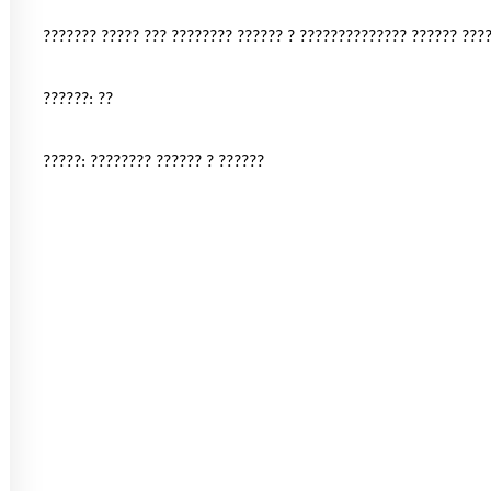
??????? ????? ??? ???????? ?????? ? ?????????????? ?????? ????
??????: ??
?????: ???????? ?????? ? ??????