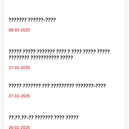
??????? ??????-????
08-03-2025
????? ????? ??????? ???? ? ???? ????? ?????
???????? ??????????? ?????
27-02-2025
????? ??????? ??? ????????? ???????-????
27-02-2025
??.??.??-?? ??????? ???? ?????
26-02-2025