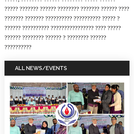
????? ??????? ?????? ???????? ??????? ?????? ????
??????? ??????? ?????????? ?????????? ????? ?
?????? ?????????? ???????????????? ???? ?????
?????? ???????? ?????? ? ???????? ??????
??????????
ALL NEWS/EVENTS