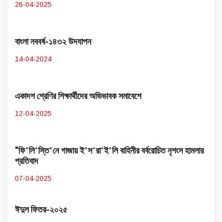
26-04-2025
বাংলা নববর্ষ-১৪৩২ উদযাপন
14-04-2024
একাদশ শ্রেণির শিক্ষার্থীদের অভিভাবক সমাবেশে
12-04-2025
"ফি*লি*স্তি*নে গাজায় ই*স*রা*ই*লি বাহিনীর বর্বরোচিত নৃশংস হামলার
প্রতিবাদ
07-04-2025
ঈদুল ফিতর-২০২৫