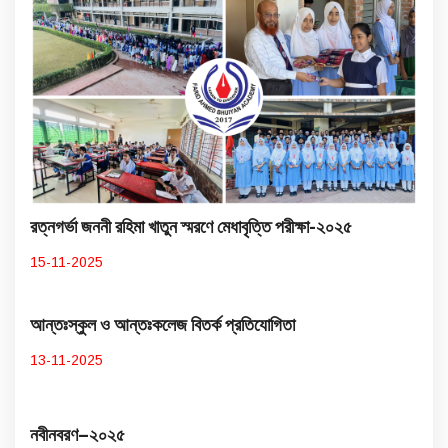
রত্নগর্ভা জননী রহিমা খাতুন স্মরণে মেধাবৃত্তি পরীক্ষা-২০২৫
15-11-2025
আন্তঃস্কুল ও আন্তঃকলেজ বিতর্ক প্রতিযোগিতা
13-11-2025
নবীনবরণ–২০২৫