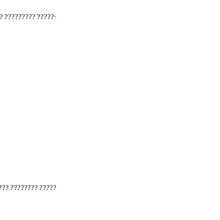
-
?
?????????
?????
???
????????
?????