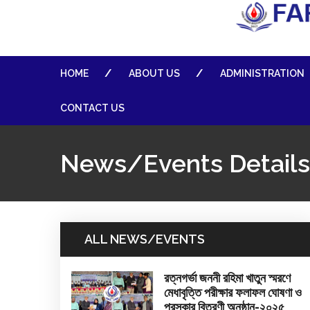
HOME
ABOUT US
ADMINISTRATION
CONTACT US
News/Events Details
ALL NEWS/EVENTS
রত্নগর্ভা জননী রহিমা খাতুন স্মরণে
মেধাবৃত্তি পরীক্ষার ফলাফল ঘোষণা ও
পুরস্কার বিতরণী অনুষ্ঠান-২০২৫