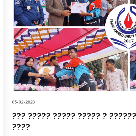
05-02-2023
??? ????? ????? ????? ? ?????
????