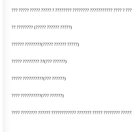
???
?????
?????
?????
?
????????
????????
???????????
????
?
???
??
????????
(
?????
??????
?????
)
??????
????????
(
?????
??????
?????
)
?????
????????
??
(
???
??????
)
?????
??????????
(
???
??????
)
????
??????????
(
???
??????
)
????
????????
??????
????????????
???????
?????
????????
?????