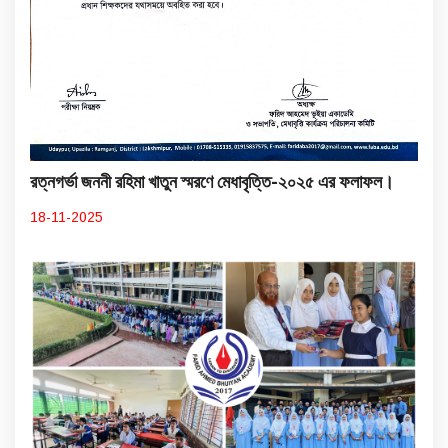
রত্নগর্ভা জননী রহিমা খাতুন স্মরণে মেধাবৃত্তি-২০২৫ এর ফলাফল।
18-11-2025