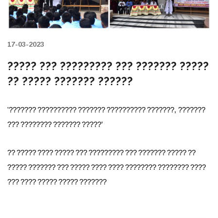
17-03-2023
????? ??? ????????? ??? ??????? ?????
?? ????? ??????? ??????
'
???????
??????????
???????
??????????
???????
,
???????
???
????????
???????
?????
’
??
?????
????
?????
???
?????????
???
???????
?????
??
?????
???????
???
?????
????
????
????????
????????
????
???
????
?????
?????
???????