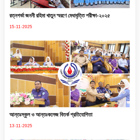
রত্নগর্ভা জননী রহিমা খাতুন স্মরণে মেধাবৃত্তি পরীক্ষা-২০২৫
15-11-2025
আন্তঃস্কুল ও আন্তঃকলেজ বিতর্ক প্রতিযোগিতা
13-11-2025