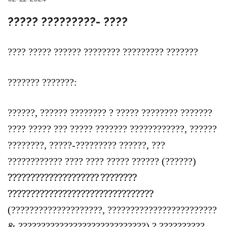
????? ?????????- ????
???? ????? ?????? ???????? ????????? ???????
??????? ???????:
??????, ?????? ???????? ? ????? ???????? ???????
???? ????? ??? ????? ??????? ????????????, ??????
????????, ?????-????????? ??????, ???
???????????? ???? ???? ????? ?????? (??????)
????????????????????
????????
????????????????????????????????
(
????
????????????????
,
????????????????????????
&
????????
????????????????????
) ? ??????????