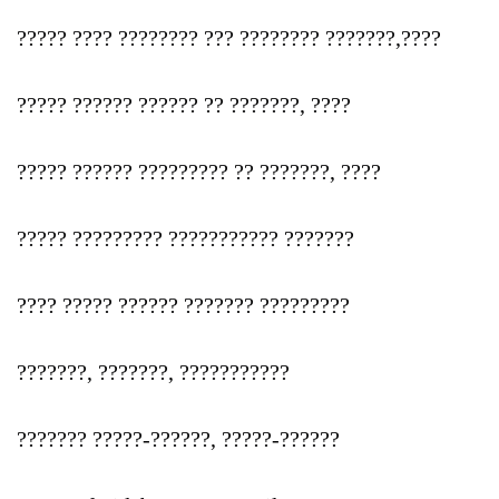
????? ???? ???????? ??? ???????? ???????,????
????? ?????? ?????? ?? ???????, ????
????? ?????? ????????? ?? ???????, ????
????? ????????? ??????????? ???????
???? ????? ?????? ??????? ?????????
???????, ???????, ???????????
??????? ?????-??????, ?????-??????