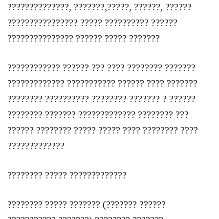
??????????????, ???????,?????, ??????, ??????
???????????????? ????? ?????????? ??????
??????????????? ?????? ????? ???????
???????????? ?????? ??? ???? ???????? ???????
????????????? ??????????? ?????? ???? ???????
???????? ?????????? ???????? ??????? ? ??????
???????? ??????? ????????????? ???????? ???
?????? ???????? ????? ????? ???? ???????? ????
?????????????
???????? ????? ?????????????
???????? ????? ??????? (??????? ??????