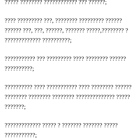
????? ???????? ???????????? ??? ??????;
???? ????????? ???, ???????? ????????? ??????
?????? ???, ???, ??????, ??????? ?????,???????? ?
????????????? ??????????;
??????????? ??? ????????? ???? ???????? ??????
??????????;
?????????? ???? ??????????? ???? ???????? ??????
???????? ???????? ???????? ?????????????? ?????
???????;
????????????? ????? ? ??????? ??????? ?????
???????????;