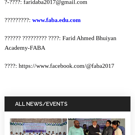
?-????: faridaba2017@gmail.com
?????????:
www.faba.edu.com
?????? ????????? ????: Farid Ahmed Bhuiyan
Academy-FABA
????: https://www.facebook.com/@faba2017
ALL NEWS/EVENTS