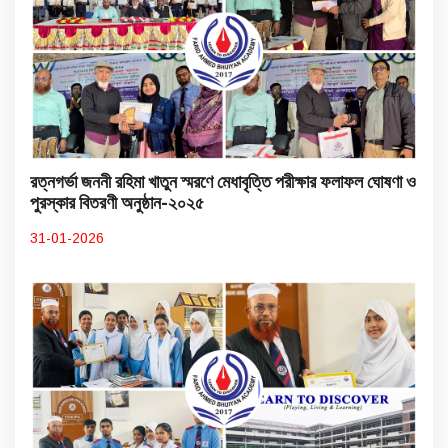
রত্নগর্ভা জননী রহিমা খাতুন স্মরণে মেধাবৃত্তি পরীক্ষার ফলাফল ঘোষণা ও
পুরস্কার বিতরণী অনুষ্ঠান-২০২৫
31-01-2026