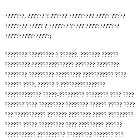
???????, ?????? ? ?????? ????????? ????? ?????
???????? ????? ? ??????? ????? ????????????
????????????????;
???????? ????????? ? ??????: ??????? ??????
????????? ??????????????? ??????? ????????
???????? ????????? ????????? ??????????? ????
?????? ????, ?????? ? ????????????????
????????????? ?????-????????? ???????? ???? ????
??????? ???? ????????? ???????? ?????? ????? ????
??? ??????????? ??????? ???????? ????? ?????????
?????? ????? ????????? ???? ????????? ??????
??????????? ?????????? ????????? ??????? ???