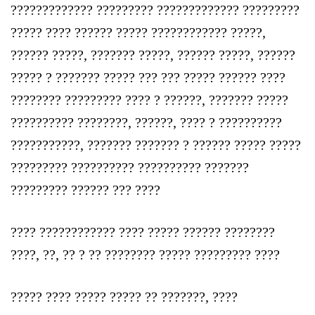
????????????? ????????? ????????????? ?????????
????? ???? ?????? ????? ???????????? ?????,
?????? ?????, ??????? ?????, ?????? ?????, ??????
????? ? ??????? ????? ??? ??? ????? ?????? ????
???????? ????????? ???? ? ??????, ??????? ?????
?????????? ????????, ??????, ???? ? ??????????
???????????, ??????? ??????? ? ?????? ????? ?????
????????? ?????????? ?????????? ???????
????????? ?????? ??? ????
???? ???????????? ???? ????? ?????? ????????
????, ??, ?? ? ?? ???????? ????? ????????? ????
????? ???? ????? ????? ?? ???????, ????