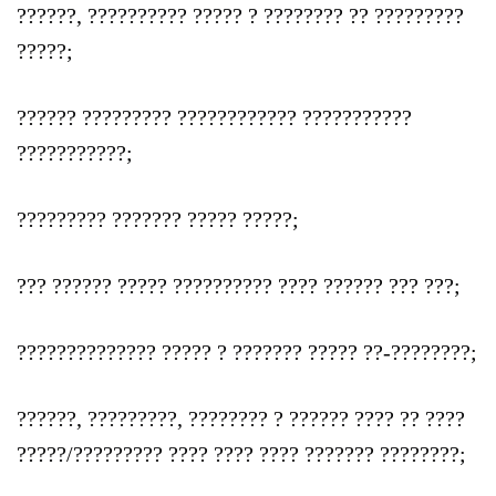
??????, ?????????? ????? ? ???????? ?? ?????????
?????;
?????? ????????? ???????????? ???????????
???????????;
????????? ??????? ????? ?????;
??? ?????? ????? ?????????? ???? ?????? ??? ???;
?????????????? ????? ? ??????? ????? ??-????????;
??????, ?????????, ???????? ? ?????? ???? ?? ????
?????/????????? ???? ???? ???? ??????? ????????;