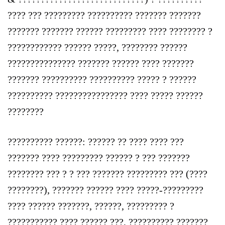
???? ??? ????????? ?????????? ??????? ???????
??????? ??????? ?????? ????????? ???? ???????? ?
???????????? ?????? ?????, ???????? ??????
??????????????? ??????? ?????? ???? ???????
??????? ?????????? ?????????? ????? ? ??????
?????????? ???????????????? ???? ????? ??????
????????
?????????? ??????: ?????? ?? ???? ???? ???
??????? ???? ????????? ?????? ? ??? ???????
???????? ??? ? ? ??? ??????? ????????? ??? (????
????????), ??????? ?????? ???? ?????-?????????
???? ?????? ???????, ??????, ????????? ?
??????????? ???? ?????? ???, ?????????? ???????