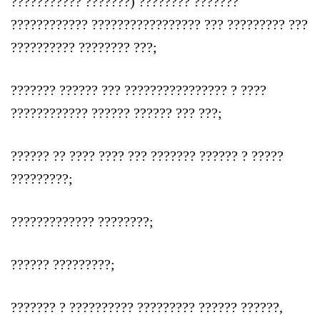
??????????? ???????) ???????? ???????
???????????? ????????????????? ??? ????????? ???
?????????? ???????? ???;
??????? ?????? ??? ???????????????? ? ????
???????????? ?????? ?????? ??? ???;
?????? ?? ???? ???? ??? ??????? ?????? ? ?????
?????????;
????????????? ????????;
?????? ?????????;
??????? ? ?????????? ????????? ?????? ??????,