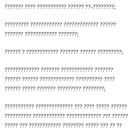
??????? ???? ??????????? ?????? ??-????????;
????????? ???????????? ????????????? ??????
??????? ???????????? ???????;
?????? ? ???????????? ??????? ?????? ?????????;
????????????? ??????? ???????????? ???????
?????? ?????? ????????????? ?????????? ????
?????? ????? ??????? ????????? ????????;
??????????? ?????????????? ??? ???? ????? ??????
?????????? ???????????? ????????????? ??? ??????
????? ??? ???????????? ???????? ????? ??? ?? ??