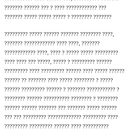
??????? ?????? ??? ? ???? ???????????? ???
??????? ????? ????? ????? ? ???????? ???????
????????? ????? ?????? ??????? ???????? ????,
??????? ???????????? ???? ????, ???????
???????????? ????, ???? ? ????? ????? ?????????
???? ???? ??? ?????, ????? ? ????????? ??????
????????? ???? ????????? ?????? ???? ????? ??????
?????? ?? ??????? ???? ????? ???????? ? ?????
?????? ????????? ?????? ? ??????? ??????????? ?
???????? ?????? ?????????? ???????? ? ????????
?????? ?????? ??????? ??? ??????? ????? ??????
??? ??? ????????? ????????????? ????????? ????
????????? ????????? ?????? ???? ??????????