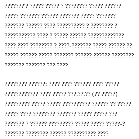
???????'? ????? ????? ? ???????? ????? ??????
????? ??????? ?????? ??????? ????? ???????
??????? ?????? ???? ?????????? ? ???????? ?
??????????? ???? ? ????? ?????? ?????????????
???? ???? ???????? ? ????-??????? ????? ?????? ??
????? ?????? ????? ??????? ?????? ?????? ????????
??????? ??????? ??? ????
???????? ??????: ???? ???? ?????? ???? ?????
???????????? ???? ????? ???.??.?? (?? ?????)
????????? ????? ????? ?????????? ?????? ?? ?????
????? ???? ???????? ??????? ????? ????? ???
??????? ? ??‌???? ????????? ????? ????? ?????-?
??????? ???????? ?????? ?????????? ????