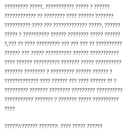
????????? ?????, ??????????? ????? ? ??????
???????????? ?? ???????? ???? ?????? ???????
?????????? ???? ??? ????????????? ?????, ??????
????? ? ?????????? ?????? ???????? ????? ??????
?,??? ?? ???? ????????? ??? ??? ??? ?? ??????????
?????? ??? ????? ?????????? ?????? ???????????
???? ?????? ?????????? ??????? ????? ??????????
??????? ???????? ? ????????? ?????? ?????? ?
????????????? ???? ?????? ??? ???? ?????? ?? ?
????????? ??????? ???????? ????????? ??????????
??????????? ??????? ? ??????? ????? ??????????
????
??????/?????? ???????: ???? ????? ??????