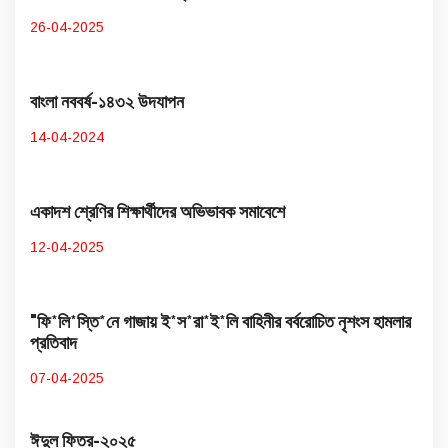
26-04-2025
বাংলা নববর্ষ-১৪৩২ উদযাপন
14-04-2024
একাদশ শ্রেণির শিক্ষার্থীদের অভিভাবক সমাবেশে
12-04-2025
"ফি*লি*স্তি*নে গাজায় ই*স*রা*ই*লি বাহিনীর বর্বরোচিত নৃশংস হামলার
প্রতিবাদ
07-04-2025
ঈদুল ফিতর-২০২৫