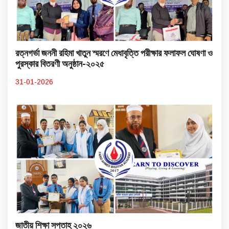
রত্নগর্ভা জননী রহিমা খাতুন স্মরণে মেধাবৃত্তি পরীক্ষার ফলাফল ঘোষণা ও
পুরস্কার বিতরণী অনুষ্ঠান-২০২৫
31-01-2026
জাতীয় শিক্ষা সপ্তাহ ২০২৬