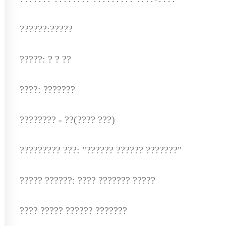
??????:?????
?????: ? ? ??
????: ???????
???????? - ??(???? ???)
????????? ???: "?????? ?????? ???????"
????? ??????: ???? ??????? ?????
???? ????? ?????? ???????