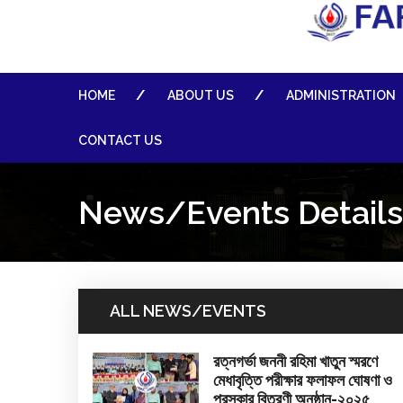
HOME
ABOUT US
ADMINISTRATION
CONTACT US
News/Events Details
ALL NEWS/EVENTS
রত্নগর্ভা জননী রহিমা খাতুন স্মরণে
মেধাবৃত্তি পরীক্ষার ফলাফল ঘোষণা ও
পুরস্কার বিতরণী অনুষ্ঠান-২০২৫