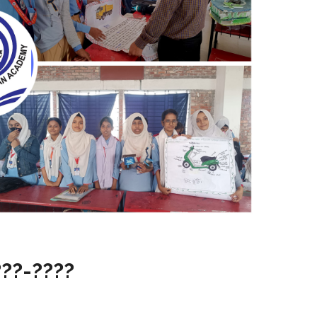
???-????