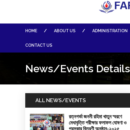
HOME
ABOUT US
ADMINISTRATION
CONTACT US
News/Events Details
ALL NEWS/EVENTS
রত্নগর্ভা জননী রহিমা খাতুন স্মরণে
মেধাবৃত্তি পরীক্ষার ফলাফল ঘোষণা ও
পুরস্কার বিতরণী অনুষ্ঠান-২০২৫