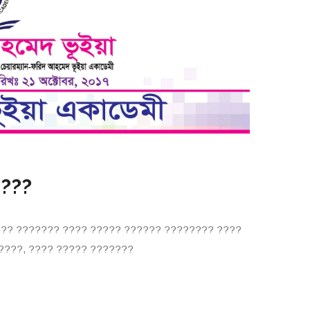
 ???
?? ??????? ???? ????? ?????? ???????? ????
????, ???? ????? ???????