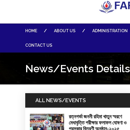
HOME
ABOUT US
ADMINISTRATION
CONTACT US
News/Events Details
ALL NEWS/EVENTS
রত্নগর্ভা জননী রহিমা খাতুন স্মরণে
মেধাবৃত্তি পরীক্ষার ফলাফল ঘোষণা ও
পুরস্কার বিতরণী অনুষ্ঠান-২০২৫