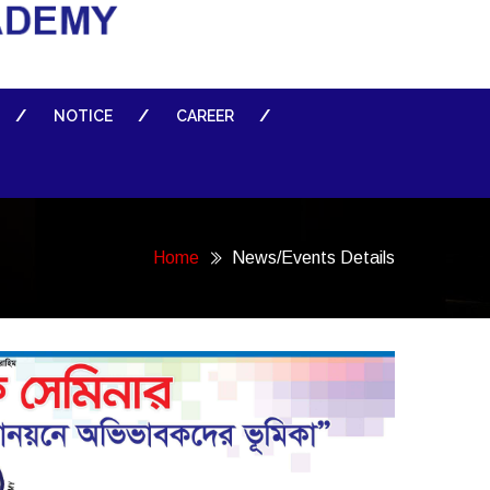
NOTICE
CAREER
Home
News/Events Details