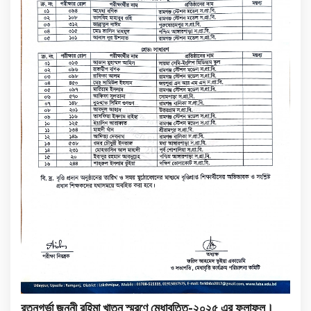
রত্নগর্ভা জননী রহিমা খাতুন স্মরণে মেধাবৃত্তি-২০২৫ এর ফলাফল।