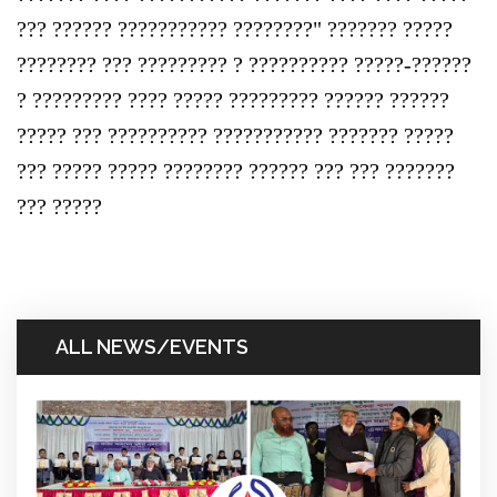
??? ?????? ??????????? ????????" ??????? ?????
???????? ??? ????????? ? ?????????? ?????-??????
? ????????? ???? ????? ????????? ?????? ??????
????? ??? ?????????? ??????????? ??????? ?????
??? ????? ????? ???????? ?????? ??? ??? ???????
??? ?????
ALL NEWS/EVENTS