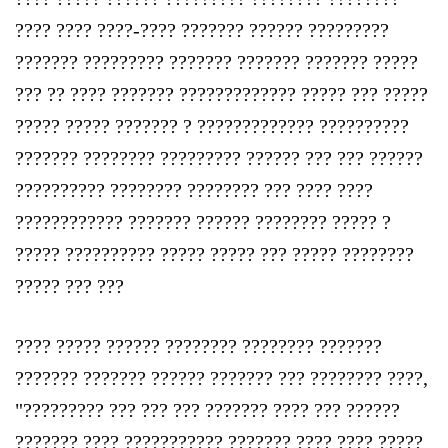
???? ???? ????-???? ??????? ?????? ?????????
??????? ????????? ??????? ??????? ??????? ?????
??? ?? ???? ??????? ????????????? ????? ??? ?????
????? ????? ??????? ? ????????????? ??????????
??????? ???????? ????????? ?????? ??? ??? ??????
?????????? ???????? ???????? ??? ???? ????
???????????? ??????? ?????? ???????? ????? ?
????? ?????????? ????? ????? ??? ????? ????????
????? ??? ???
???? ????? ?????? ???????? ???????? ???????
??????? ??????? ?????? ??????? ??? ???????? ????,
"????????? ??? ??? ??? ??????? ???? ??? ??????
??????? ???? ??????????? ??????? ???? ???? ?????