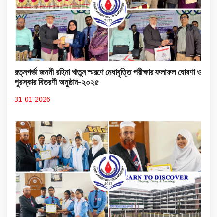
রত্নগর্ভা জননী রহিমা খাতুন স্মরণে মেধাবৃত্তি পরীক্ষার ফলাফল ঘোষণা ও
পুরস্কার বিতরণী অনুষ্ঠান-২০২৫
31-01-2026