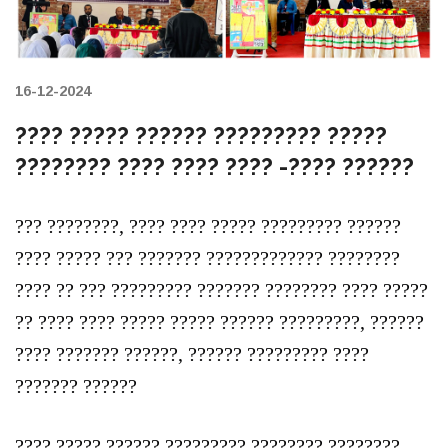
16-12-2024
???? ????? ?????? ????????? ?????
???????? ???? ???? ???? -???? ??????
??? ????????, ???? ???? ????? ????????? ??????
???? ????? ??? ??????? ????????????? ????????
???? ?? ??? ????????? ??????? ???????? ???? ?????
?? ???? ???? ????? ????? ?????? ?????????, ??????
???? ??????? ??????, ?????? ????????? ????
??????? ??????
???? ????? ?????? ????????? ???????? ????????