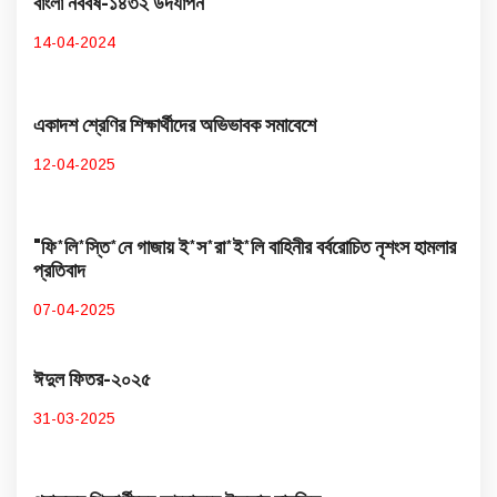
বাংলা নববর্ষ-১৪৩২ উদযাপন
14-04-2024
একাদশ শ্রেণির শিক্ষার্থীদের অভিভাবক সমাবেশে
12-04-2025
"ফি*লি*স্তি*নে গাজায় ই*স*রা*ই*লি বাহিনীর বর্বরোচিত নৃশংস হামলার
প্রতিবাদ
07-04-2025
ঈদুল ফিতর-২০২৫
31-03-2025