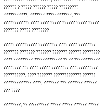
?????? ? ????? ?????? ????? ?????????
???????????, ??????? ????????????, ???
???????????? ???? ???? ????? ?????? ????? ?????
??????? ????? ????????
????? ?????????? ????????? ???? ???? ????????
??????? ??????? ??????? ??????? ?????? ????????
???? ????????? ????????????? ?? ?? ????????????
???????? ??? ???? ????? ???????? ?????????????
??????????, ???? ??????? ????????????? ??????
????????????? ????, ??????? ??? ??????? ??????
??? ????
????????, ?? ??/??/???? ????? ????? ?????? ?????