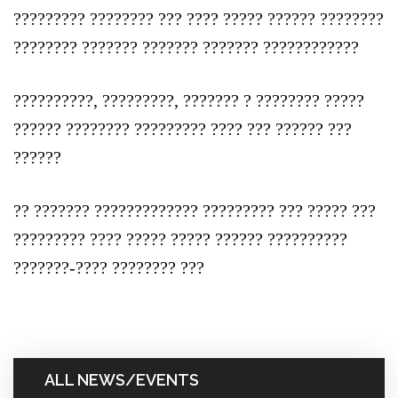
????????? ???????? ??? ???? ????? ?????? ????????
???????? ??????? ??????? ??????? ????????????
??????????, ?????????, ??????? ? ???????? ?????
?????? ???????? ????????? ???? ??? ?????? ???
??????
?? ??????? ????????????? ????????? ??? ????? ???
????????? ???? ????? ????? ?????? ??????????
???????-???? ???????? ???
ALL NEWS/EVENTS