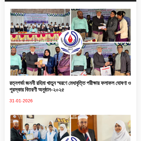
রত্নগর্ভা জননী রহিমা খাতুন স্মরণে মেধাবৃত্তি পরীক্ষার ফলাফল ঘোষণা ও
পুরস্কার বিতরণী অনুষ্ঠান-২০২৫
31-01-2026