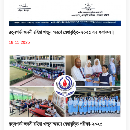
রত্নগর্ভা জননী রহিমা খাতুন স্মরণে মেধাবৃত্তি-২০২৫ এর ফলাফল।
18-11-2025
রত্নগর্ভা জননী রহিমা খাতুন স্মরণে মেধাবৃত্তি পরীক্ষা-২০২৫