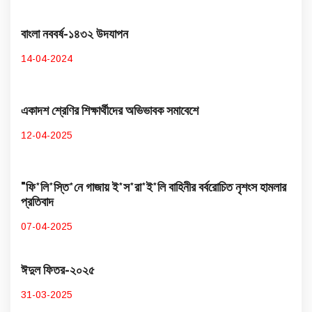
বাংলা নববর্ষ-১৪৩২ উদযাপন
14-04-2024
একাদশ শ্রেণির শিক্ষার্থীদের অভিভাবক সমাবেশে
12-04-2025
"ফি*লি*স্তি*নে গাজায় ই*স*রা*ই*লি বাহিনীর বর্বরোচিত নৃশংস হামলার
প্রতিবাদ
07-04-2025
ঈদুল ফিতর-২০২৫
31-03-2025