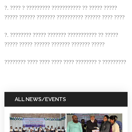
?. ???? ? ????????? ??????????? ?? ????? ?????
????? ?????? ??????? ?????????? ?????? ???? ????
?. ???????? ????? ??????? ??????????? ?? ?????
????? ????? ?????? ??????? ??????? ?????
???????? ???? ???? ???? ???? ???????? ? ?????????
ALL NEWS/EVENTS