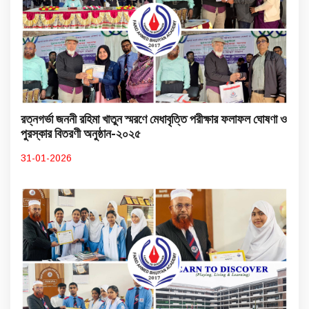
রত্নগর্ভা জননী রহিমা খাতুন স্মরণে মেধাবৃত্তি পরীক্ষার ফলাফল ঘোষণা ও
পুরস্কার বিতরণী অনুষ্ঠান-২০২৫
31-01-2026