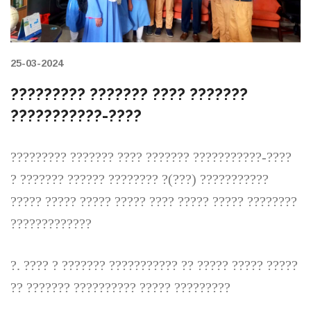
25-03-2024
????????? ??????? ???? ???????
???????????-????
????????? ??????? ???? ??????? ???????????-????
? ??????? ?????? ???????? ?(???) ???????????
????? ????? ????? ????? ???? ????? ????? ????????
?????????????
?. ???? ? ??????? ??????????? ?? ????? ????? ?????
?? ??????? ?????????? ????? ?????????