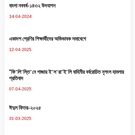
বাংলা নববর্ষ-১৪৩২ উদযাপন
14-04-2024
একাদশ শ্রেণির শিক্ষার্থীদের অভিভাবক সমাবেশে
12-04-2025
"ফি*লি*স্তি*নে গাজায় ই*স*রা*ই*লি বাহিনীর বর্বরোচিত নৃশংস হামলার
প্রতিবাদ
07-04-2025
ঈদুল ফিতর-২০২৫
31-03-2025