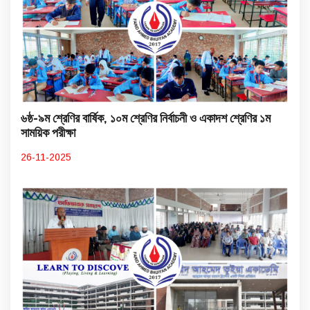
৬ষ্ঠ-৯ম শ্রেণির বার্ষিক, ১০ম শ্রেণির নির্বাচনী ও একাদশ শ্রেণির ১ম
সাময়িক পরীক্ষা
26-11-2025