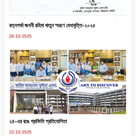
রত্নগর্ভা জননী রহিমা খাতুন স্মরণে মেধাবৃত্তি-২০২৫
26-10-2025
২৪-এর রঙে গ্রাফিতি প্রতিযোগিতা
22-10-2025