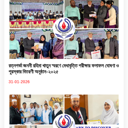
রত্নগর্ভা জননী রহিমা খাতুন স্মরণে মেধাবৃত্তি পরীক্ষার ফলাফল ঘোষণা ও
পুরস্কার বিতরণী অনুষ্ঠান-২০২৫
31-01-2026