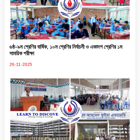
৬ষ্ঠ-৯ম শ্রেণির বার্ষিক, ১০ম শ্রেণির নির্বাচনী ও একাদশ শ্রেণির ১ম
সাময়িক পরীক্ষা
26-11-2025