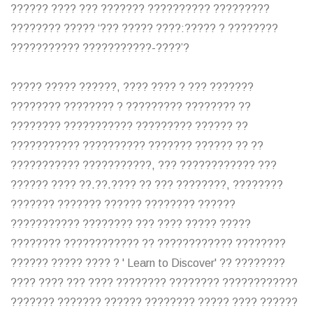
?????? ???? ??? ??????? ?????????? ?????????
???????? ????? ‘??? ????? ????:????? ? ????????
??????????? ???????????-????’?
????? ????? ??????, ???? ???? ? ??? ???????
???????? ???????? ? ????????? ???????? ??
???????? ??????????? ????????? ?????? ??
??????????? ?????????? ??????? ?????? ?? ??
??????????? ???????????, ??? ???????????? ???
?????? ???? ??.??.???? ?? ??? ????????, ????????
??????? ??????? ?????? ???????? ??????
??????????? ???????? ??? ???? ????? ?????
???????? ???????????? ?? ???????????? ????????
?????? ????? ???? ? ' Learn to Discover' ?? ????????
???? ???? ??? ???? ???????? ???????? ????????????
??????? ??????? ?????? ???????? ????? ???? ??????