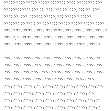
????? ???? ????? ????? ??????? ???? ???????? ???
???????????? ??? ??. ???, ??? ??. ???, ??? ??. ???,
???? ??. ???, ?????? ?????, ??? ????? ? ?????
??????? ?? ??? ? ?? ??????? ????? ????? ????? ????
????? ????? ?? ?????,????? ??????? ???????????? ??
?????, ???? ??????? ? ??? ????? ???? ????? ???????
??? ?? ??????? ???????? ??????? ???? ??? ??????
????? ????????????? ????????? ???? ????? ?????
???????? ??????? ??????? ??????? ??????? ??????
??????? ????, " ????? ??? ? ?????? ???? ????? ?????
????????? ??? ?????? ???? ?????????? ????? ??
????? ??? ???? ???, ??????? ????? ??? ???????????
?????? ??????? ??? ???? ????????? ?? ???????
?????? ??????? ?? ???? ???????????? ??????????
???? ????? ??? ????????? ????? ?????? ???? ????